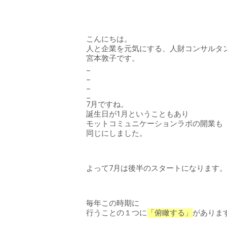
こんにちは。
人と企業を元気にする、人財コンサルタ
宮本敦子です。
_
_
_
_
7月ですね。
誕生日が1月ということもあり
モットコミュニケーションラボの開業も
同じにしました。
よって7月は後半のスタートになります。
毎年この時期に
行うことの１つに
「俯瞰する」
がありま