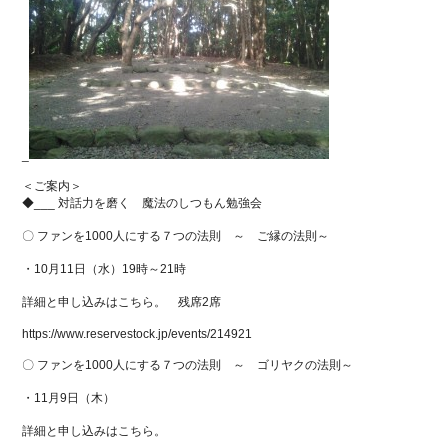
_
＜ご案内＞
◆___ 対話力を磨く 魔法のしつもん勉強会
〇 ファンを1000人にする７つの法則 ～ ご縁の法則～
・10月11日（水）19時～21時
詳細と申し込みはこちら。 残席2席
https://www.reservestock.jp/events/214921
〇 ファンを1000人にする７つの法則 ～ ゴリヤクの法則～
・11月9日（木）
詳細と申し込みはこちら。