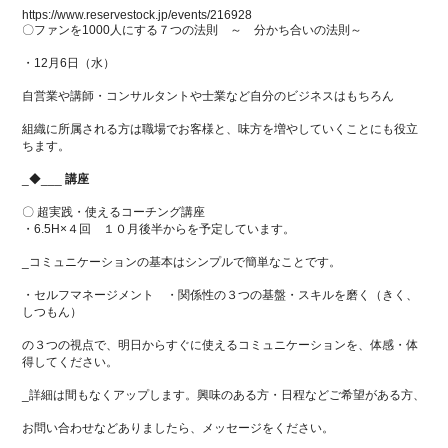
https://www.reservestock.jp/events/216928
〇ファンを1000人にする７つの法則 ～ 分かち合いの法則～
・12月6日（水）
自営業や講師・コンサルタントや士業など自分のビジネスはもちろん
組織に所属される方は職場でお客様と、味方を増やしていくことにも役立
ちます。
_◆___
講座
〇 超実践・使えるコーチング講座
・6.5H×４回 １０月後半からを予定しています。
_コミュニケーションの基本はシンプルで簡単なことです。
・セルフマネージメント ・関係性の３つの基盤・スキルを磨く（きく、
しつもん）
の３つの視点で、明日からすぐに使えるコミュニケーションを、体感・体
得してください。
_詳細は間もなくアップします。興味のある方・日程などご希望がある方、
お問い合わせなどありましたら、メッセージをください。