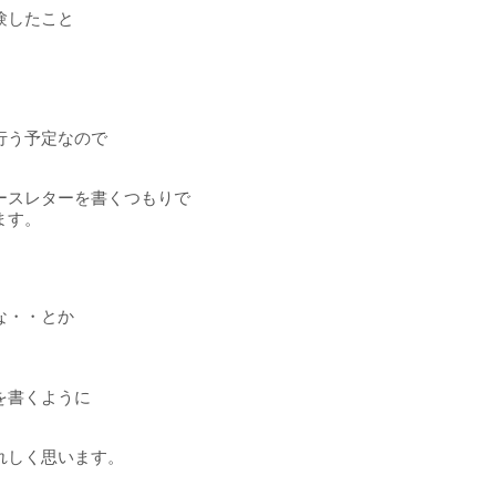
験したこと
行う予定なので
ースレターを書くつもりで
ます。
な・・とか
を書くように
れしく思います。