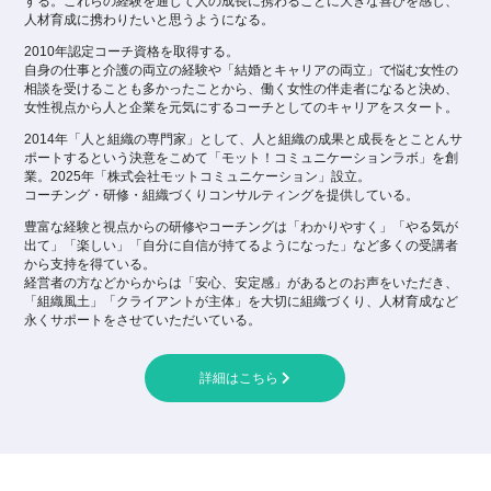
する。これらの経験を通じて人の成長に携わることに大きな喜びを感じ、
人材育成に携わりたいと思うようになる。
2010年認定コーチ資格を取得する。
自身の仕事と介護の両立の経験や「結婚とキャリアの両立」で悩む女性の
相談を受けることも多かったことから、働く女性の伴走者になると決め、
女性視点から人と企業を元気にするコーチとしてのキャリアをスタート。
2014年「人と組織の専門家」として、人と組織の成果と成長をとことんサ
ポートするという決意をこめて「モット！コミュニケーションラボ」を創
業。2025年「株式会社モットコミュニケーション」設立。
コーチング・研修・組織づくりコンサルティングを提供している。
豊富な経験と視点からの研修やコーチングは「わかりやすく」「やる気が
出て」「楽しい」「自分に自信が持てるようになった」など多くの受講者
から支持を得ている。
経営者の方などからからは「安心、安定感」があるとのお声をいただき、
「組織風土」「クライアントが主体」を大切に組織づくり、人材育成など
永くサポートをさせていただいている。
詳細はこちら