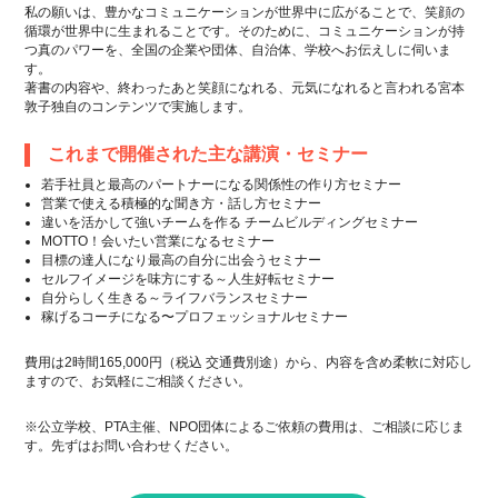
私の願いは、豊かなコミュニケーションが世界中に広がることで、笑顔の
循環が世界中に生まれることです。そのために、コミュニケーションが持
つ真のパワーを、全国の企業や団体、自治体、学校へお伝えしに伺いま
す。
著書の内容や、終わったあと笑顔になれる、元気になれると言われる宮本
敦子独自のコンテンツで実施します。
これまで開催された主な講演・セミナー
若手社員と最高のパートナーになる関係性の作り方セミナー
営業で使える積極的な聞き方・話し方セミナー
違いを活かして強いチームを作る チームビルディングセミナー
MOTTO！会いたい営業になるセミナー
目標の達人になり最高の自分に出会うセミナー
セルフイメージを味方にする～人生好転セミナー
自分らしく生きる～ライフバランスセミナー
稼げるコーチになる〜プロフェッショナルセミナー
費用は2時間165,000円（税込 交通費別途）から、内容を含め柔軟に対応し
ますので、お気軽にご相談ください。
※公立学校、PTA主催、NPO団体によるご依頼の費用は、ご相談に応じま
す。先ずはお問い合わせください。